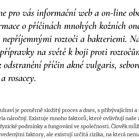
me pro vás informační web a on-line ob
ormace o příčinách mnohých kožních on
 nepříjemnými roztoči a bakteriemi. Na
 přípravky na světě k boji proti rozto
 k odstranění příčin akné vulgaris, sebor
a rosacey.
raví je poměrně složitý proces a dnes, s přibývajícími a 
a náročný. Existuje mnoho faktorů, které ovlivňují naše 
fyzické podmínky a fungování ve společnosti. Člověk můž
vedenými faktory, ale existují určitá rizika, na která n