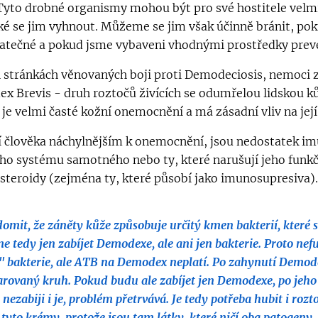
 Tyto drobné organismy mohou být pro své hostitele velmi 
ké se jim vyhnout. Můžeme se jim však účinně bránit, pok
atečné a pokud jsme vybaveni vhodnými prostředky prev
h stránkách věnovaných boji proti Demodeciosis, nemoc
x Brevis - druh roztočů živících se odumřelou lidskou kůž
e velmi časté kožní onemocnění a má zásadní vliv na její 
ní člověka náchylnějším k onemocnění, jsou nedostatek i
o systému samotného nebo ty, které narušují jeho funk
steroidy (zejména ty, které působí jako imunosupresiva).
ědomit, že záněty kůže způsobuje určitý kmen bakterií, které 
 tedy jen zabíjet Demodexe, ale ani jen bakterie. Proto nefu
é" bakterie, ale ATB na Demodex neplatí. Po zahynutí Demod
čarovaný kruh. Pokud budu ale zabíjet jen Demodexe, po jeho s
nezabiji i je, problém přetrvává. Je tedy potřeba hubit i roztoč
 tyto krémy, protože jsou tam látky, které ničí oba patogeny.