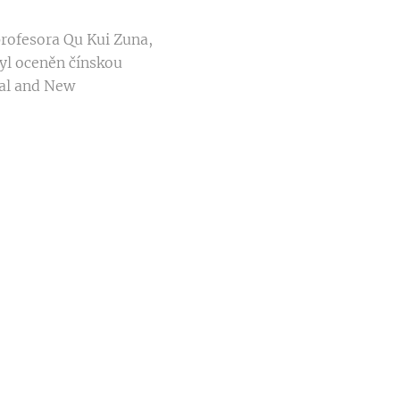
profesora Qu Kui Zuna,
l oceněn čínskou
nal and New