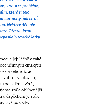
ny. Proto se problémy
ům, které si tělo
en hormony, jak tvrdí
ou. Některé děti ale
mace. Přestat krmit
eposílalo toxické látky
ci a její léčbě a také
soce účinných čínských
ace
a a seboroické
 kvalitu. Neobsahují
itu po celém světě,
ujeme stále oblíbenější
í a úspěchem je stále
raví své pokožky!