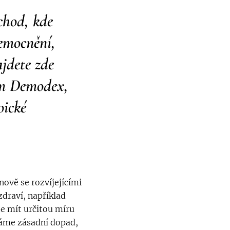
chod, kde
emocnění,
jdete zde
čům Demodex,
oické
nově se rozvíjejícími
zdraví, například
e mít určitou míru
emáme zásadní dopad,