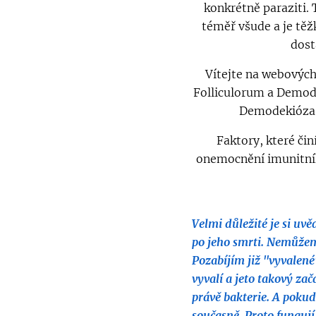
konkrétně paraziti.
téměř všude a je těž
dost
Vítejte na webovýc
Folliculorum a Demode
Demodekióza j
Faktory, které či
onemocnění imunitníh
Velmi důležité je si uv
po jeho smrti. Nemůžeme
Pozabíjím již "vyvalen
vyvalí a jeto takový za
právě bakterie. A pokud 
současně. Proto fungují