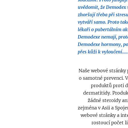
uvědomit, že Demodex s
zhoršují třeba při stre
vytváří samo. Proto ta
lékaři o pubertálním ak
Demodexe nemají, proto 
Demodexe hormony, podpo
přes kůži k vyloučení......
Naše webové stránky p
o samotné prevenci. V
produktů proti d
dermatitidy. Produk
žádné steroidy ani
zejména v Asii a Spoje
webové stránky a int
rostoucí počet l