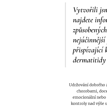
Vytvořili js
najdete inf
způsobených
nejúčinnější
přispívající
dermatitidy 
Udržování dobrého zd
chorobami, docel
emocionální nebo 
kontroly nad výše u