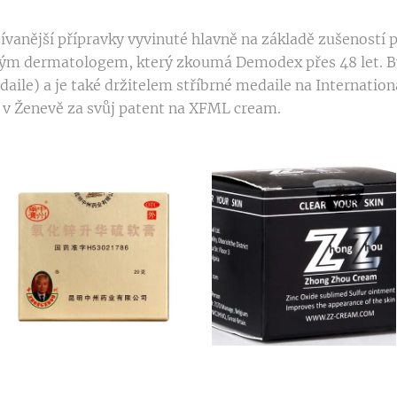
ívanější přípravky vyvinuté hlavně na základě zušeností 
m dermatologem, který zkoumá Demodex přes 48 let. By
daile) a je také držitelem stříbrné medaile na Internatio
 v Ženevě za svůj patent na XFML cream.