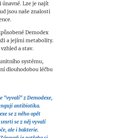
únavné. Lze je najít
ud jsou naše znalosti
ence.
i způsobené Demodex
i a jejími metabolity.
vzhled a stav.
munitního systému,
ční dlouhodobou léčbu
se "vyvalí" z Demodexe,
ngují antibiotika.
exe se z něho opět
mrti se z něj vyvalí
e, ale i bakterie.
 Zároveň je potřeba si