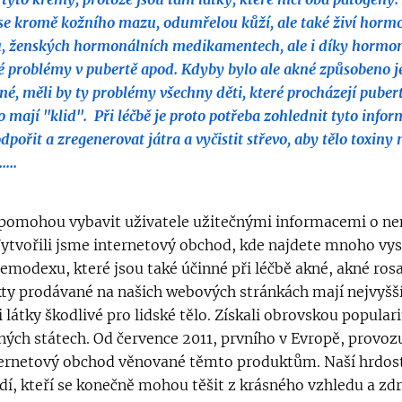
e kromě kožního mazu, odumřelou kůží, ale také živí hormo
su, ženských hormonálních medikamentech, ale i díky hormon
ké problémy v pubertě apod. Kdyby bylo ale akné způsobeno j
né, měli by ty problémy všechny děti, které procházejí pubert
mají "klid". Při léčbě je proto potřeba zohlednit tyto infor
řit a zregenerovat játra a vyčistit střevo, aby tělo toxiny n
....
omohou vybavit uživatele užitečnými informacemi o nemo
ytvořili jsme internetový obchod, kde najdete mnoho vy
emodexu, které jsou také účinné při léčbě akné, akné ros
ty prodávané na našich webových stránkách mají nejvyšší
 látky škodlivé pro lidské tělo. Získali obrovskou popular
ných státech. Od července 2011, prvního v Evropě, provoz
ernetový obchod věnované těmto produktům. Naší hrdost
idí, kteří se konečně mohou těšit z krásného vzhledu a zd